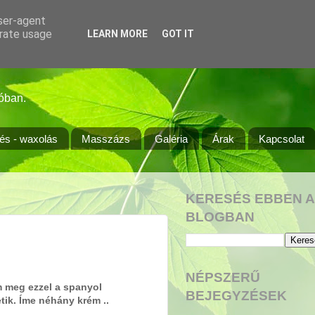
user-agent
erate usage
LEARN MORE
GOT IT
óban.
tés - waxolás
Masszázs
Galéria
Árak
Kapcsolat
KERESÉS EBBEN A
BLOGBAN
NÉPSZERŰ
em meg ezzel a spanyol
BEJEGYZÉSEK
tik. Íme néhány krém ..