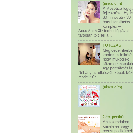
(nincs cím)
A Mesotica legúj
fejlesztése: Hydr
30 Innovatív 30
órás hidratációs
komplex –
AquaMesh 3D technológiával
tartósan tölti fel a...
FOTÓZÁS
Még decemberbe
kaptam a felkérés
hogy működjek
közre sminkeské
egy portréfotózás
Néhány az elkészült képek közü
Modell: Cs...
(nincs cím)
Gépi pedikűr
A szakirodalom
kíméletes vagy
orvosi pedikűrne