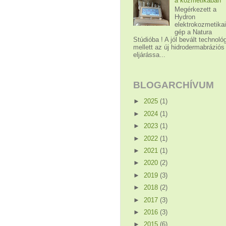
a kozmetikában
Megérkezett a
Hydron
elektrokozmetika
gép a Natura
Stúdióba ! A jól bevált technoló
mellett az új hidrodermabráziós
eljárássa...
BLOGARCHÍVUM
►
2025
(1)
►
2024
(1)
►
2023
(1)
►
2022
(1)
►
2021
(1)
►
2020
(2)
►
2019
(3)
►
2018
(2)
►
2017
(3)
►
2016
(3)
►
2015
(6)