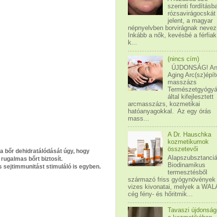
szerinti fordításb
rózsavirágocskát
jelent, a magyar
népnyelvben borvirágnak nevez
Inkább a nők, kevésbé a férfiak
k...
(nincs cím)
ÚJDONSÁG! An
Aging Arc(sz)épít
masszázs
Természetgyógy
által kifejlesztett
arcmasszázs, kozmetikai
hatóanyagokkal. Az egy órás
mass...
A Dr. Hauschka
kozmetikumok
összetevői
a bőr dehidratálódását úgy, hogy
Alapszubsztanciá
rugalmas bőrt biztosít.
Biodinamikus
 sejtimmunitást stimuláló is egyben.
termesztésből
származó friss gyógynövények
vizes kivonatai, melyek a WAL
cég fény- és hőritmik...
Tavaszi újdonsá