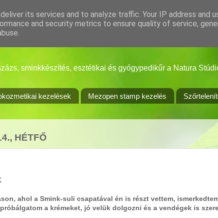
eliver its services and to analyze traffic. Your IP address and 
ormance and security metrics to ensure quality of service, gen
abuse.
minkkészítés, esztétikai és gyógypedikűr a Natura Stúdi
okozmetikai kezelések
Mezopen stamp kezelés
Szőrtelení
4., HÉTFŐ
K
táson, ahol a Smink-suli csapatával én is részt vettem, ismerkedt
próbálgatom a krémeket, jó velük dolgozni és a vendégek is szere