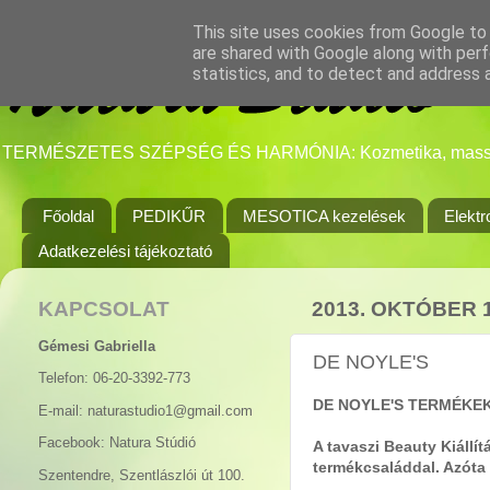
This site uses cookies from Google to d
are shared with Google along with perf
statistics, and to detect and address 
TERMÉSZETES SZÉPSÉG ÉS HARMÓNIA: Kozmetika, masszázs, s
Főoldal
PEDIKŰR
MESOTICA kezelések
Elektr
Adatkezelési tájékoztató
KAPCSOLAT
2013. OKTÓBER 1
Gémesi Gabriella
DE NOYLE'S
Telefon: 06-20-3392-773
DE NOYLE'S TERMÉKE
E-mail: naturastudio1@gmail.com
Facebook: Natura Stúdió
A tavaszi Beauty Kiállí
termékcsaláddal. Azóta 
Szentendre, Szentlászlói út 100.