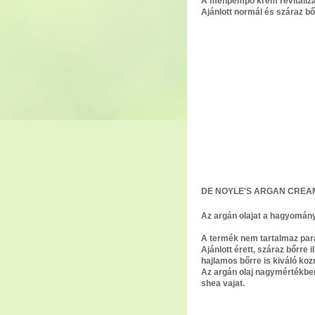
A méhpempő krém revitalizálj
Ajánlott normál és száraz b
DE NOYLE'S ARGAN CREA
Az argán olajat a hagyomány
A termék nem tartalmaz par
Ajánlott érett, száraz bőrr
hajlamos bőrre is kiváló ko
Az argán olaj nagymértékben 
shea vajat.