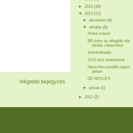
►
2014
(19)
▼
2013
(11)
►
december
(4)
▼
október
(6)
Afrika maszk
BB krém az elfoglalt nők
ideális választása
Sminkoktatás
2013 őszi sminktrend
Hauschka ismétlő napon
jártam
DE NOYLE'S
Régebbi bejegyzés
►
január
(1)
►
2012
(2)