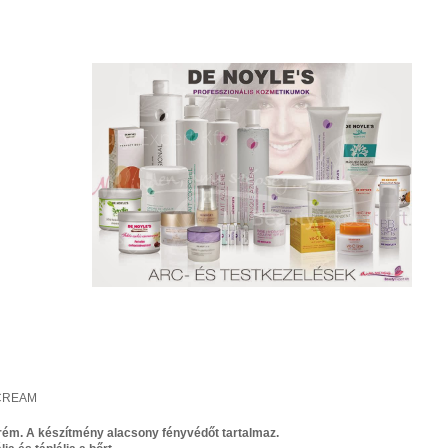
 CREAM
krém. A készítmény alacsony fényvédőt tartalmaz.