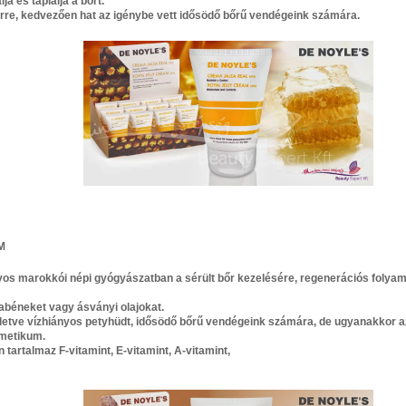
a és táplálja a bőrt.
őrre, kedvezően hat az igénybe vett idősödő bőrű vendégeink számára.
M
os marokkói népi gyógyászatban a sérült bőr kezelésére, regenerációs folyama
abéneket vagy ásványi olajokat.
e illetve vízhiányos petyhüdt, idősödő bőrű vendégeink számára, de ugyanakkor
zmetikum.
tartalmaz F-vitamint, E-vitamint, A-vitamint,