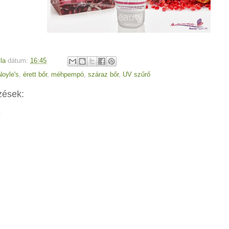
la
dátum:
16:45
oyle's
,
érett bőr
,
méhpempó
,
száraz bőr
,
UV szűrő
zések:
e