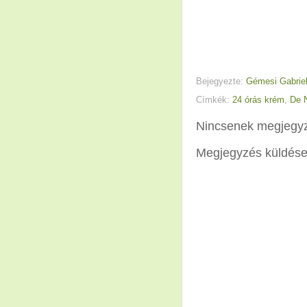
Bejegyezte:
Gémesi Gabriel
Címkék:
24 órás krém
,
De N
Nincsenek megjegy
Megjegyzés küldés