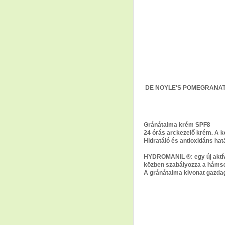
DE NOYLE'S POMEGRANA
Gránátalma krém SPF8
24 órás arckezelő krém. A k
Hidratáló és antioxidáns hat
HYDROMANIL ®: egy új aktív 
közben szabályozza a hámsejt
A gránátalma kivonat gazdag