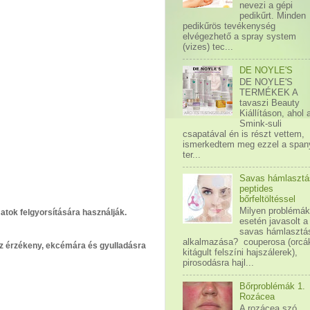
nevezi a gépi
pedikűrt. Minden
pedikűrös tevékenység
elvégezhető a spray system
(vizes) tec...
DE NOYLE'S
DE NOYLE'S
TERMÉKEK A
tavaszi Beauty
Kiállításon, ahol 
Smink-suli
csapatával én is részt vettem,
ismerkedtem meg ezzel a span
ter...
Savas hámlasztá
peptides
bőrfeltöltéssel
Milyen problémá
tok felgyorsítására használják.
esetén javasolt a
savas hámlasztá
alkalmazása? couperosa (orcá
 az érzékeny, ekcémára és gyulladásra
kitágult felszíni hajszálerek),
pirosodásra hajl...
Bőrproblémák 1.
Rozácea
A rozácea szó