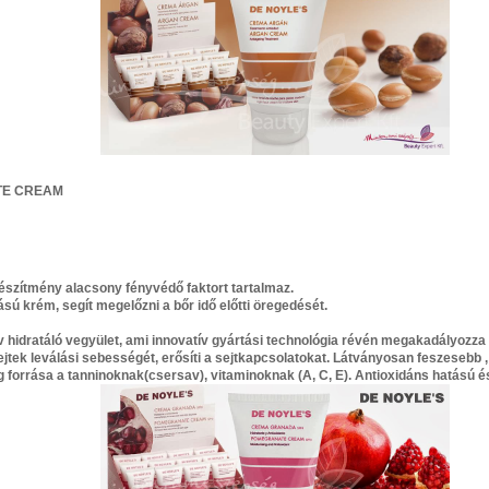
TE CREAM
észítmény alacsony fényvédő faktort tartalmaz.
ású krém, segít megelőzni a bőr idő előtti öregedését.
hidratáló vegyület, ami innovatív gyártási technológia révén megakadályozza 
ek leválási sebességét, erősíti a sejtkapcsolatokat. Látványosan feszesebb , 
 forrása a tanninoknak(csersav), vitaminoknak (A, C, E). Antioxidáns hatású és