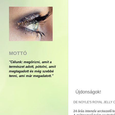
MOTTÓ
"Célunk: megőrizni, amit a
természet adott, pótolni, amit
megtagadott és még szebbé
tenni, ami már megadatott."
Újdonságok!
DE NOYLE'S ROYAL JELLY
24 órás intenzív arckezelő 